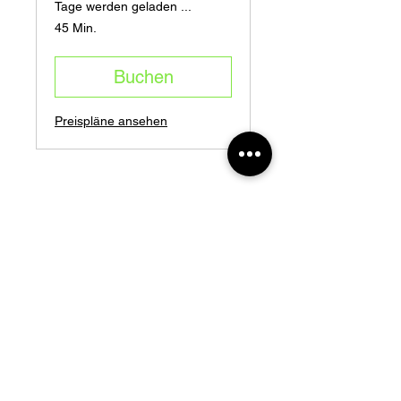
Tage werden geladen ...
45 Min.
Buchen
Preispläne ansehen
E-Mail
info.wejump@gmail.com
Telefonnummer
+43 6644577015
Standort des Unternehmens
Tanzhaus Graz
Lagergasse 57
8020 Graz