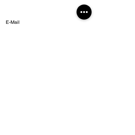
E-Mail
info.wejump@gmail.com
Telefonnummer
+43 6644577015
Standort des Unternehmens
Tanzhaus Graz
Lagergasse 57
8020 Graz
Marhof 1
8510 Stainz
Kontakt
Allgemeine
Geschäftsbedingungen
Impressum
Datenschutz
Cookies
© 2023 WeJump